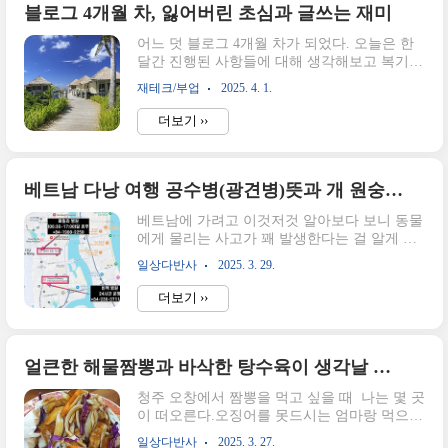
짜반도오행산바나힐미케비치 자동차 시간16분
블로그 4개월 차, 잃어버린 초심과 글쓰는 재미
20분1시간 반주소
어느 덧 블로그 4개월 차가 되었다. 오늘은 한
472H+435 Vườn Lâm Tỳ Ni, Hoàng Sa, Thọ Quang, 
달간 진행된 사항들에 대해 생각해보고 복기를
트남
해보는 시간을 가져보려고 한다.25년 3월 4개
2737+JPW, Hòn Thủy Sơn, Hoà Hải, Ngũ Hành Sơn,
재테크/부업
2025. 4. 1.
월차의 실적이번 달은 한 달동안 글을 17개 밖
트남
에 올리지 못했다.그래도 앞에 쌓아둔 글 덕분
XXWV+VJ3, Dương Cát Lợi, Thôn An, Hòa ..
더보기 ››
에 한달 수익은 지난 달 대비 올랐다.구분24년
12월25년 1월25년 2월25년 3월수익(/
월)1.332.304.975.50누적 포스팅37607896누군
가의 하루 수익일테지만 나는 이 수익도 뿌듯
베트남 다낭 여행 공수병(광견병)뜻과 개 원숭이 물림 사고 대처방법 정리(병원 링크 첨부, 영사관 콜센터)
하다.전체 등록한 글은 96개로 2월 부터 포스팅
베트남에 가려고 이것저것 알아보다 보니 동물
수가 현저히 줄어들었다.아무래도 그때 부동산
에게 물리는 사고가 꽤 발생한다는 걸 알게 되
매도에 신경쓰기 시작했고, 매도 후에는 여행
었다.대부분의 개들은 낮잠 자거나 순하다던
준비를 한다는 핑계로 글을 안올렸다.호기롭게
일상다반사
2025. 3. 29.
데, 일부 목줄 없는 개들이 관광객들을 경우가
브런치 신청도 해봤는데, 역시나 똑 떨어지고
있었다.다낭 선짜반도의 영흥사(린응사)라는
말았다.글쓰기에 대해 공부도 안하고, 글도 잘
더보기 ››
곳의 해수관음상이 유명하다 보니 꼭 가봐야지
안쓰는 데 ..
~ 하고 찾아보는데이곳에서 원숭이에게 물림
사고가 발생했다는 소식도 심심찮게 들렸다.그
래서 오늘은 베트남에서 동물에게 상처를 입었
얼큰한 해물짬뽕과 바삭한 탕수육이 생각날 때 점심 추천, 오창화짬뽕 청주점 방문 후기
을 때 대처방법에 대해 먼저 알아보고동물은
청주 오창에서 짬뽕을 먹고 싶을 때 나는 몇 곳
광견병, 사람은 공수병이라고 말하는 공수병에
이 떠오른다.오징어를 못드시는 엄마랑 먹으러
대한 기초적인 내용에 대해 정리해보려고 한
갈 때는 이비가짬뽕점심시간에 누가 같이 나가
다.적을 알고 나를 알아야 백전백승이니까! 베
일상다반사
2025. 3. 27.