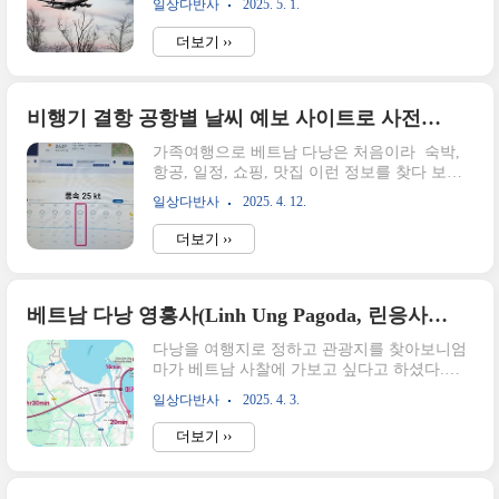
일상다반사
2025. 5. 1.
행기 결항 공항별 날씨 예보 사이트로 사전에
기를 듣고형부가 전화를 해서는 데려다 주시겠
체크!가족여행으로 베트남 다낭은 처음이라 숙
다고 하셨다.그래서 좀 더 일찍 모여서 이비가
더보기 ››
박, 항공, 일정, 쇼핑, 맛집 이런 정보를 찾다 보
짬뽕을 같이 저녁을 먹고 천천히 공항으로 향
니 시간이 금세 흘러 드디어 이번주 출국일이
했..
다가왔다.(오늘!)그런데 어제 남편이 문자를 하
나 보내zipholic.com내가 사는 청주는 근처에
비행기 결항 공항별 날씨 예보 사이트로 사전에 체크!
청주공항이 있어서 제주도나 가까운 해외에 갈
가족여행으로 베트남 다낭은 처음이라 숙박,
때는 편하다.예전에는 주로 제주도를 갈 때만
항공, 일정, 쇼핑, 맛집 이런 정보를 찾다 보
이용했는데 요새는 노선도 다양해져서 일본,
니 시간이 금세 흘러 드디어 이번주 출국일이
중국, 동남아 등 가까운 노선을 이용하기에 좋
일상다반사
2025. 4. 12.
다가왔다.(오늘!)그런데 어제 남편이 문자를 하
아졌다.접근성이 좋은 청주공항, 가까워서 좋
나 보내왔다.내일 태풍급의 바람이 분다던데
다.구분내용주소28142 충북 청원구 내수읍 오
더보기 ››
결항되는 거 아니야?그 순간 미리 예약해놓은
창대로 980공항종합안내16..
숙소와 투어 등이 머릿속에 스쳐 지나갔다.
(아,, 안돼에!!)그래서 오늘은 공항별로 예보를
확인하는 방법을 확인해 보았다.공항별 날씨
베트남 다낭 영흥사(Linh Ung Pagoda, 린응사) 3곳 위치 특징 완벽 정리
예보 확인하는 사이트가 있다!청주공항 날씨예
다낭을 여행지로 정하고 관광지를 찾아보니엄
보사이트 바로가기공항별로 날씨를 확인하기
마가 베트남 사찰에 가보고 싶다고 하셨다.거
위해서는 공항별 날씨를 알려주는 사이트에 들
대한 해수관음상으로 유명한 영흥사에는 가봐
어가서 확인하면 된다. 나는 청주공항 출발이
일상다반사
2025. 4. 3.
야겠다고 생각하고좀 더 찾아보니 이게 웬걸?
라서 출발시간인 오후 9시경 예보를 확인해 보
다낭에는 영흥사가 모두 3곳이 있다고 한다.그
았는데남편이 말한 것처럼 풍속이 결항 수준인
더보기 ››
래서 오늘은 베트남 다낭의 영흥사 3곳의 위치
25KT라는 걸 확인했다. ㅜㅜ아래 사이트에 들
과 특징에 대해 정리해 보는 시간을 갖기로 했
어..
다.영흥사(靈應寺) 위치는 어디?영흥사 위치선