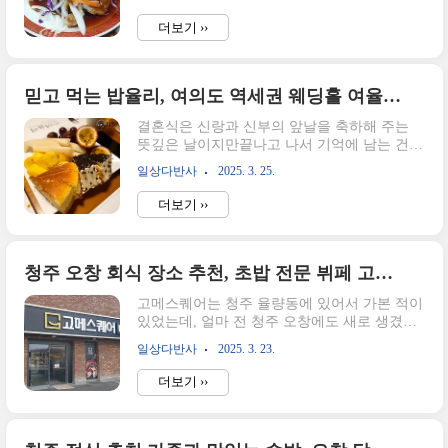
서 짬뽕 먹자고 하면 오창화짬뽕그 외에도 중
트남 여행시 동물에게 상처를 입었을 때 소독
국집은 많은데, 기억에 남은 곳은 이 정도이다.
후 바로 병원 가기빈맥병원 구글지도 바로가기
더보기 ››
특히, 오창 화짬뽕은 평일 영업시간이 오후 4시
패밀리 병원구글지도 바로가기 구분빈맥병원
면 끝나기 때문에 퇴근하고서는 절대 먹을 수
패밀리병원주소30 Thá..
가 없어서평일 점심에 외식을 하게 되면 종종
찾게 된다.대기자가 없으면 운이 좋은 오창화
믿고 먹는 밥율리, 여의도 역세권 웨딩홀 여율리(YEOYULRI) 방문 후기
짬뽕내용구분이름오창화짬뽕(해물화짬뽕)주
결혼식은 신랑과 신부의 앞날을 축하해 주는
소충북 청주시 청원구 오창읍 중심상업로 66-
뜻깊은 날이지만끝나고 나서 기억에 남는 건
18 1층오창 기상청 맞은편 샤르망 모텔 옆(정치
그 식장 밥이 맛있다, 없었다인 것 같다. ㅋㅋ그
망 옆)전화번호043-214-7456영업시간화~금
일상다반사
2025. 3. 25.
런 의미에서 식장을 고를 때 밥맛이 중요하
11:00~16:00토~일 11:00~19:0015:20~16:30 브레
다. 한식으로 한상주는 식장도 번거롭지 않아
이크 타임정기휴무매주 월요일메뉴 및 가격화
더보기 ››
서 좋지만 요즘 추세는 역시 뷔페다.여의도 위
짬뽕 12,000..
치한 웨딩홀인 여율리는 ;밥율리;라고 불릴 정
도로 음식이 자신 있는 곳으로, 나도 시간이 모
자라서 안타까웠을 정도로 맛있는 한 끼를 먹
청주 오창 회식 장소 추천, 초밥 전문 뷔페 고메스퀘어 방문 후기
을 수 있는 곳이었다. 오늘은 여율리를 방문한
고메스퀘어는 청주 율량동에 있어서 가본 적이
후기를 써볼까 한다. 여의도 영등포 웨딩홀 여
있었는데, 얼마 전 청주 오창에도 새로 생겼다
율리 정보구분내용이름웨딩여율리주소서울특
는 걸 알게 되었다.위치는 오창 2 산단에 오창
별시 영등포구 국제금융로6길 26 한국노총빌
일상다반사
2025. 3. 23.
마트 위층에 생겼는데처음엔 중심산업로 쪽이
딩 5층 웨딩여율리or 서울 영등포구 여의도동
아니라서 사람들이 많이 갈까? 하고 생각을 했
35지하철 5,9호선 여의도역 5번 출구 3분거리
더보기 ››
다.회사 사람들과 점심에 방문하게 되었는
전화번호02-6277-0777-9주차무료주차..
데 의외로 점심먹으러 오는 사람들이 많았
다. 지나다니면서 이야기를 들어보니매장이 깔
끔하고 다양한 음식이 준비되어 있어서 회식으