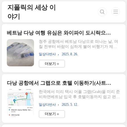
본문 바로가기
지폴릭의 세상 이
야기
베트남 다낭 여행 유심은 와이파이 도시락으로 선택! (청주공항 교환)
청주 공항에서 베트남 다낭으로 떠나는 날, 며
칠 전부터 바람이 심하게 불어 비행기가 제대
로 이륙할 수 있을지 걱정이 많았다.기상 예보
일상다반사
2025. 8. 26.
를 몇 번이나 찾아봤는데, 다행히 예정대로 출
발할 수 있었다. 이번 여행은 가족 네 명이 함께
더보기 ››
한 여행인데, 다들 기대를 많이 하고 있는 만큼
준비할 게 많았다. 여행에서 길을 찾고, 호텔 체
크인도 할때 인터넷이 꼭 필요하다. 그래서 이
번에도 유심칩을 준비하기로 했다. 와이파이
다낭 공항에서 그랩으로 호텔 이동하기(사트야 호텔)
도시락을 선택한 이유 : 다낭 도깨비 카페의 혜
한국에서 미리 택시 어플 그랩(Grab)을 미리 준
택!이번 여행에서 유심형 와이파이 도시락을
비하면베트남 입국 후 호텔이동까지 쉽고 편리
선택한 가장 큰 이유는 네이버 카페 '다낭 도깨
하게 이동할 수 있다.우리 가족은 다낭 공항에
비'덕분이었다. 우연히 알게 된 이 카페에서 베
일상다반사
2025. 5. 12.
자정이 넘어서 도착해서 이동부터 체크인까지
트남 여행에 필요한 것들이 모두 있어서여행준
걱정이 많았다.심야시간에 다낭공항에서 한시
비가 무척 수월했다.카페 회원들은 할인해주기
더보기 ››
장 근처 시내에 위치한 호텔까지 이동해 보니
도 해서 원하는 정보가 있다면 한 ..
다낭여행이 왜 쉽다고 하는지 알게 되었다.다