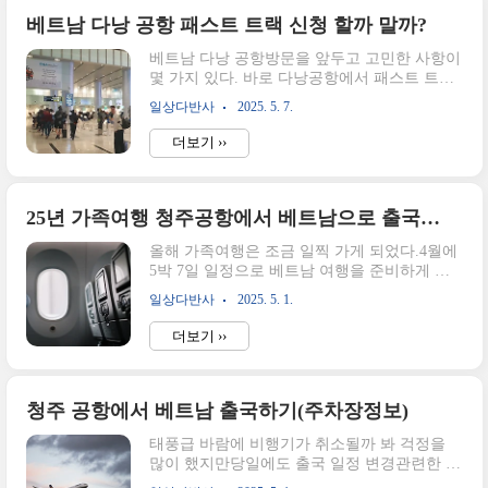
낭 공항에서 그랩존까지 이동하기짧플님의 다
낭 공항 그랩타는 곳 설명 영상다낭 가기 전에
베트남 다낭 공항 패스트 트랙 신청 할까 말까?
위 동영상을 보고 갔더니 입국 후 환전과 그랩
베트남 다낭 공항방문을 앞두고 고민한 사항이
타는 부분에 대해 이해가 쉬웠다.(감사합니다
몇 가지 있다. 바로 다낭공항에서 패스트 트랙
짧플님!)영상은 6분 정도로 짧다!(오예!)앞부분
을 신청할지 말지였다.오늘은 패스트 트랙에
은 유심, 환전하는 것에 대한 설명이고뒤에 1~2
일상다반사
2025. 5. 7.
대해 알아보고 결정하는 기준에 대해 작성해보
분 정도에 그랩을 타는 곳이 잘 나와 있다.그랩
려고 한다.패스트 트랙 정말 필요할까?다낭도
어플은 한국에서 미리 인증까지 해두는 게 좋
더보기 ››
깨비 패스트 트랙구분성인아동(25년 기준 20년
다고 해서 미리 준비해 두었고도착과 ..
이후 출생자)한국>다낭 입국시18,000원10,000
원다낭>한국 귀국시30,000원20,000원한국>다
낭>한국 왕복시45,000원25,000원다낭도깨비
25년 가족여행 청주공항에서 베트남으로 출국하기
다낭 공항VIP 패스트 트랙 공지사항 바로가기
올해 가족여행은 조금 일찍 가게 되었다.4월에
네이버 카페인 다낭도깨비에서 패스트 트랙에
5박 7일 일정으로 베트남 여행을 준비하게 되
대해 알게 되었다.패스트 트랙은 일정한 금액
면서항공사는 청주공항에서 출발하는 두 곳 중
을 내면 공항을 빠르게 통과할 수 있는 것으로
일상다반사
2025. 5. 1.
에 일정상 가장 저렴하게 구매할 수 있었던 티
입국과 귀국시 VIP라인이라는 별도의 라인으
웨이 항공으로 결정하게 되었다.청주 오창에서
로 통과를 할 수 있는 서비스이다.다낭 공항 입
더보기 ››
청주공항까지는 10분 정도면 간다.바람이 많이
국 후기를 찾아보니 비행기 몇..
불고, 티웨이에서 같은 주에 취소된 경우도 있
어서 괜히 긴장이 되었다.걱정과는 달리 다행
히 취소 문자는 없어서 출국준비를 했다.출국
청주 공항에서 베트남 출국하기(주차장정보)
날은 토요일 저녁이고 오창에서 청주공항까지
태풍급 바람에 비행기가 취소될까 봐 걱정을
는 10분 정도면 가기 때문에 캐리어 2개를 실을
많이 했지만당일에도 출국 일정 변경관련한 공
수 있는 콜벤을 불러서 가려고 했다.그런데 요
지가 나오지 않아서 출국 준비를 마저 했다. 비
즘 엄마가 무릎이 아프시고 비도 온다는 이야