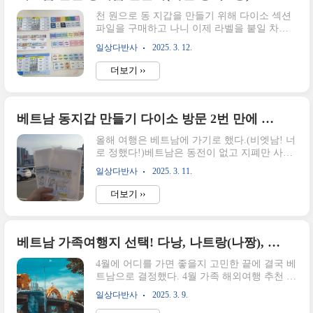
url="https://www.sedaily.com/NewsView/2GQ608H8A
천 원으로 동 지갑을 만들기 위해 다이소 섹션
data-og-
파일을 구매하고 나니 이제 라벨을 붙일 차례
url="https://www.sedaily.com/NewsView/2GQ608H8
다. 베트남 동지갑 만들기 다이소 방문 2번 만
data-og-image="https://scrap.kak..
일상다반사
2025. 3. 12.
에 섹션파일 겟!올해 여행은 베트남에 가기로
했다.(비엣남! 너로 정했다!)베트남은 동전이
더보기 ››
없고 지폐만 사용하는데 종류도 많고 단위도
커서헷갈리는 경우가 많아서 동 지갑이라는 것
을 만들어 간다고 한다.집zipholic.com인터넷에
여러가지 버전의 베트남 동 지갑 라벨 디자인
베트남 동지갑 만들기 다이소 방문 2번 만에 섹션파일 겟!
이 있어서 일단 3종류를 모아보았다.3종 이미
올해 여행은 베트남에 가기로 했다.(비엣남! 너
지 모두 베트남 화폐 이미지와 한국돈으로 환
로 정했다!)베트남은 동전이 없고 지폐만 사용
산한 금액이 쓰여있고, 금액별 라벨링이 되어
하는데 종류도 많고 단위도 커서헷갈리는 경우
있다.베트남 동지갑 라벨 3종베트남 동지갑 라
일상다반사
2025. 3. 11.
가 많아서 동 지갑이라는 것을 만들어 간다고
벨 3종 리스트1. 다낭 도깨비 카페다낭 도깨비
한다.집 근처 다이소에 가보니 아무리 찾아봐
카페동지갑 양식 다운 바로가기 다낭 도깨비
더보기 ››
도 섹션파일이 보이질 않았다.사람들 말로는
카페에는 없는 자료가 없다. 다른 파..
구하기가 어렵다더니 역시나..그래서 얼마 전
새로 문을 연 청주 주중동 다이소에 가보면 어
떨까? 하는 생각을 하고 찾아가 보니 운 좋게
베트남 가족여행지 선택! 다낭, 나트랑(나짱), 푸꾸옥 3곳 비교, OO로 결정!
남아있는 섹션파일 2개를 구할 수 있었다.운 좋
4월에 어디를 가면 좋을지 고민한 끝에 결국 베
게 다이소 주중점에서 Get 한 지폐보관용 섹션
트남으로 결정했다. 4월 가족 해외여행 추천 아
파일 2개 다이소 청주 주중점 네이버 지도 바로
시아 지역 특징(비행시간, 날씨) 비교갑자기 남
가기구분내용이름다이소 청주 주중점주소충북
일상다반사
2025. 3. 9.
편이 4월에 여행을 가자고 했다. 지금이 3월인
청주시 청원구 주중동 131-6영업시간매일