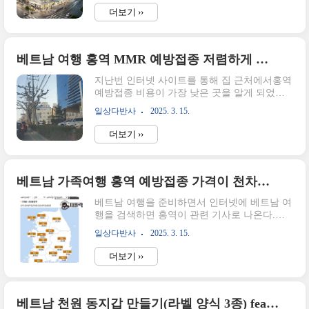
있는 단지가 나와서 더 주목을 끌고 있습니다.
2019.09.252022.08.262025.02.27요건 확인2보
더보기 ››
해당단지는 힐스테이트 광교 중앙역 퍼스트로
충족1후 ..
69타입 무순위 1세대는 전 국민 청약이 가능하
며84 타입은 계약 취소주택으로 수원시에 거주
중인 무주택자에게 청약의 문이 열려있습니다.
베트남 여행 홍역 MMR 예방접종 저렴하게 맞기
만약 수원에 거주 중인 무주택자시라면 아래의
지난번 인터넷 사이트를 통해 집 근처에서홍역
공고를 확인하시고이 기회를 꼭 놓치지 않으셨
예방접종 비용이 가장 낮은 곳을 알게 되었
으면 좋겠습니다. 힐스테이트 광교 중양역 퍼
다. 그곳은 바로 건강관리협회!(2~4만 원인데
스트 청약 정보 요약청약홈 바로가기청약홈사
일상다반사
2025. 3. 15.
여기는 2만 원!) 베트남 가족여행 홍역 예방접
이트 청약일정 캘린더를 참고하시면 위와 같은
종 가격이 천차만별?! 미리 확인하고 접종하기
일정과 해당 공고에 대해 쉽게 알아보실 수 있
더보기 ››
베트남 여행을 준비하면서 인터넷에 베트남 여
습니다.힐스테이트 광교중앙역 퍼스트는 4월
행을 검색하면 홍역이 관련 기사로 나온다.전
17일..
염성이 높은 홍역, 공기로 전파되고 기침, 콧물,
결막염 등의 감기 같은 증상에서 고열과 함께
베트남 가족여행 홍역 예방접종 가격이 천차만별?! 미리 확인하고 접종하기
온몸에zipholic.com오늘은 충북 건강관리협회
베트남 여행을 준비하면서 인터넷에 베트남 여
세종지부에서 MMR 예방주사를 저렴하게 맞고
행을 검색하면 홍역이 관련 기사로 나온다.전
온 이야기를 적으려고 한다. 건강관리협회 충
염성이 높은 홍역, 공기로 전파되고 기침, 콧물,
북세종지부 찾아가기구분내용이름한국건강관
일상다반사
2025. 3. 15.
결막염 등의 감기 같은 증상에서 고열과 함께
리협회 충북세종지부건강증진의원주소충북 청
온몸에 발진으로 이어진다고 한다. 사회일반
주시 흥덕구 직지대로 631전화번호0507-1356-
더보기 ››
뉴스: 최근 국내에서 발생한 홍역 환자 18명 중
1100043-297-1100영업시간..
13명이 베트남을 방문한 적이 있는 것으로 확
인됐다. 보건당국은 전 세계적으로 홍역이..."
data-og-host="www.sedaily.com" data-og-source-
베트남 천원 동지갑 만들기(라벨 양식 3종) feat.다이소 섹션파일