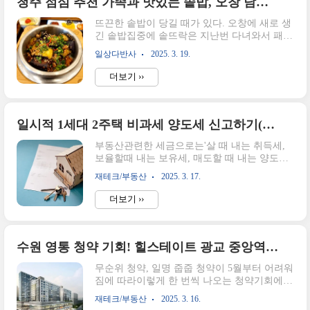
청주 점심 추천 가족과 맛있는 솥밥, 오창 담솥 방문 후기
로 오거나 업체 미팅 후 대접을 할 때도 적당해
뜨끈한 솥밥이 당길 때가 있다. 오창에 새로 생
서누가 오면 여기로 많이 데리고 온다고도 이
긴 솥밥집중에 솥뜨락은 지난번 다녀와서 패
야기했다.(글쿠만!) 오늘은 오창에 새로 생긴
스!가지솥밥이 맛있다고 '담솥'을 추천받았는
고메스퀘어에 다녀온 후기를 남기려고 한
일상다반사
2025. 3. 19.
데 전국적인 체인점인데 한 번도 가보지 않아
다. 고메스퀘어 청주 오창점 정보구분내용이
서 궁금했긴 했다. 언니도 시간이 맞아서 해서
름고메스퀘어 오창점주소청주시 청원구 오창
더보기 ››
엄마랑 셋이서 오창 다이소 근처에 생긴 담솥
읍 공항로 1033-23전화번호043-212-4220영업
에서 점심을 먹기로 했다.오창 담솥 가게 정보
시간매일 11..
구분내용가게명담솥 오창점주소충북 청주시
청원구 오창읍 중심상업로 30 102-1호영업시간
일시적 1세대 2주택 비과세 양도세 신고하기(홈텍스)
매일 11:00 ~ 21 :30브레이크 타임 15:30 ~ 17:00
부동산관련한 세금으로는'살 때 내는 취득세,
라스트 오더 20:30전화번호0507-1307-7261메뉴
보율할때 내는 보유세, 매도할 때 내는 양도세'
및 가격가지솥밥 12,000원매운 가지솥밥
이렇게 크게 3가지가 있다.양도세에서도 특정
12,000원매운가지치즈솥밥 14,000원마늘쫑솥
재테크/부동산
2025. 3. 17.
조건을 충족하면 비과세가 되는데, 대표적으로
밥 12,000원꽈리두부솥밥 12,000원소고기숙주
1세대 1주택과 일시적 2 주택에 해당하는 경우
솥밥 13,000원스테이크솥밥 17,000원우삽겹..
더보기 ››
에 비과세가 가능하다. 오늘은 일시적 1세대 2
주택의 요건과 양도세 신고에 대해 알아보려고
한다. (왜냐하면 내가 해당되기 때문에!)일시적
1주택 요건 3가지(1 후, 2보, 3매)1 후 : 종전 주
수원 영통 청약 기회! 힐스테이트 광교 중앙역 퍼스트(공고문 첨부) 놓치지 말자!
택을 취득 후 1년 이상 지난 후 신규 주택을 매
무순위 청약, 일명 줍줍 청약이 5월부터 어려워
수할 것2보 : 종전 주택을 2년 이상 보유할 것3
짐에 따라이렇게 한 번씩 나오는 청약기회에
매 : 신규 주택을 취득한 후 3년 이내에 종전 주
사람들의 관심이 쏠릴 수밖에 없습니다.이번에
택을 매도할 것구분종전주택 매수신규주택 매
재테크/부동산
2025. 3. 16.
는 수원 영통에 있는 시세차익 5억을 기대할 수
수종전주택 매도날짜