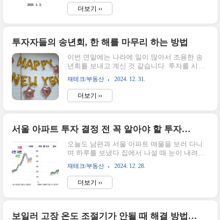
달부터 시행이 가능하니 변화가 기대가 됩니
상 ~ 6억원 미만0.3%없음6억원 이상 ~ 12억원
더보기 ››
다.오늘은 25년 부동산 관련 눈여겨 볼 정책들
미만0.4%없음12억원 이상 ~ 15억원 ..
에 대해 살펴보고 예상되는 효과에 대해 이야
기해 보겠습니다. 2025년 경제 정책 방향, 부동
산 관련 정책들25년 경제 정책방향 문서를 보
투자자들의 송년회, 한 해를 마무리 하는 방법
면 최근 경제 상황에 대한 평가와 전망이 나옵
이번 연말에는 나라에 일이 많아서 조용한 송
니다.덧붙여 25년 경제 정책방향을 통해 한 해
년회를 보내고 계신 것 같습니다. 투자를 시작
동안 어떻게 진행할지 요약이 되어있습니
하면서 함께한 동료들과 송년회를 하고 있는데
다. 궁금하신 분들은 아래의 첨부 파일을 참고
재테크/부동산
2024. 12. 31.
요. 올해가 벌써 3년째가 되었네요.오늘은 투자
해 주시면 되겠습니다. 부동산 관련된 세금 완
자들이 송년회에 만나서 하는일에 대해 말씀드
화 정책에 대해 눈여겨볼 정책 4가지를 살펴보
더보기 ››
리려고 합니다.2024년은 송년회 컨셉은 풍선
겠습니다. 다주택자 양도세 중과배제 연장..
파티올해는 제가 풍선파티를 하고 싶어서 준비
를 해갔습니다. 인터넷을 찾아보면 다양하지
않아서 다이소에 가서 여러 가지를 골랐습니
서울 아파트 투자 결정 전 꼭 알아야 할 투자의 원칙, 가치보다 싼가?
다.생각보다 다들 적극적으로 풍선을 불어줘서
오늘도 남편과 서울 아파트 매물을 보러 다니
기분이 좋았습니다. 고마워요 다들^^책선물은
며 하루를 보냈다.집에서 나설 때 눈이 내려서
뽑기로 결정저희는 책을 한 권씩 준비해오는데
걱정이었는데 서울에 도착하니 춥긴 하지만 눈
요.한 해 동안 읽은 것 중에 좋았던 책이나 꼭
재테크/부동산
2024. 12. 28.
이 내리진 않아서 다행이라고 생각이 들었다.
선물하고 싶은 책을 골라옵니다. 꼭 투자에 도
오늘은 서울 아파트 매물을 보고 깨달은 것을
움이 되는 책이 아니더라도 책이라는 것 자체
더보기 ››
써보았다.서울 4군 24평 아파트 매물 임장 정리
가 가진 매력이 있어서어떤 책이던 받게 되면
요즘 대출이 워낙 안되다 보니 전세가 맞춰져
기분이..
있거나 전 세대기수요가 있는 곳을 집중해서
보고 있다. 이런 식으로 투자를 잘 하다 보니 부
보일러 고장 온도 조절기가 안될 때 해결 방법(회사 별 AS 전화 번호)