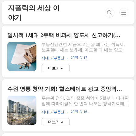
본문 바로가기
지폴릭의 세상 이
야기
일시적 1세대 2주택 비과세 양도세 신고하기(홈텍스)
부동산관련한 세금으로는'살 때 내는 취득세,
보율할때 내는 보유세, 매도할 때 내는 양도세'
이렇게 크게 3가지가 있다.양도세에서도 특정
재테크/부동산
2025. 3. 17.
조건을 충족하면 비과세가 되는데, 대표적으로
1세대 1주택과 일시적 2 주택에 해당하는 경우
더보기 ››
에 비과세가 가능하다. 오늘은 일시적 1세대 2
주택의 요건과 양도세 신고에 대해 알아보려고
한다. (왜냐하면 내가 해당되기 때문에!)일시적
1주택 요건 3가지(1 후, 2보, 3매)1 후 : 종전 주
수원 영통 청약 기회! 힐스테이트 광교 중앙역 퍼스트(공고문 첨부) 놓치지 말자!
택을 취득 후 1년 이상 지난 후 신규 주택을 매
무순위 청약, 일명 줍줍 청약이 5월부터 어려워
수할 것2보 : 종전 주택을 2년 이상 보유할 것3
짐에 따라이렇게 한 번씩 나오는 청약기회에
매 : 신규 주택을 취득한 후 3년 이내에 종전 주
사람들의 관심이 쏠릴 수밖에 없습니다.이번에
택을 매도할 것구분종전주택 매수신규주택 매
재테크/부동산
2025. 3. 16.
는 수원 영통에 있는 시세차익 5억을 기대할 수
수종전주택 매도날짜
있는 단지가 나와서 더 주목을 끌고 있습니다.
2019.09.252022.08.262025.02.27요건 확인2보
더보기 ››
해당단지는 힐스테이트 광교 중앙역 퍼스트로
충족1후 ..
69타입 무순위 1세대는 전 국민 청약이 가능하