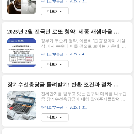
재테크/부동산
2025. 2. 21.
럼 대부분 20년 이상의 연식을 가지고 있기 때
서부동산 매매 잔금 시 필요한 서류는 매도인
문에 이사를 갈 경우에 보통 인테리어 공사를
일 때와 매수인일 때 약간 차이가 있다.나의 경
더보기 ››
하는 경우가 많은 것 같습니다. 그렇다면 아파
우에는 파는 입장이라 매수에 비해 좀더 다양
트 인테리어 공사를 할 때 구청에 꼭! 신고를
한..
해야 하는 걸까요?아파트 내부의 구조물과 설
비를 교체하거나 인테리어 공사를 위해 필요한
2025년 2월 전국민 로또 청약! 세종 새샘마을 힐스테이트 세종리버파크 무순위 신청 정리(2/4일 정정공고 반영)
물건을 통행로에 적재하여 통행을 방해하는 행
정부가 무순위 청약, 이른바 '줍줍'청약이 사실
위를 하게 되는 경우 시장, 군수, 구청장의 허가
상 폐지 수순에 이를 것으로 보이는 가운데, 세
또는 신고를 요구하지는 않으나 관리주체의 동
종에 로또 수준의 무순위 청약이 나와서 살펴
의를 받아야 합니다. 여기서 관리주체는 관리
재테크/부동산
2025. 2. 4.
봐야겠습니다. 이번 단지는 행정중심복합도시
사무소를 말합니다. 오늘은 인테리어 공사 시
3-3생활권 H3, H4 블록에 위치한 힐스테이트
관리주체의 동의가 필요한 경우와 신고를 해야
더보기 ››
세종 리버파크 7,8단지입니다. 현재 시세는 34
하는 경우를 알아보도록 하겠습니다. 신..
평기준 6억 초인데 공급가액은 3억 선으로 시
세차익만 약 3억 가깝게 예상됩니다.소담동 새
샘마을에 위치한 주상복합 단지로 글벗초와 글
장기수선충당금 돌려받기! 반환 조건과 절차 한눈에 정리
벗중학교와 가깝게 위치하여 더욱 매력적으로
전세만기를 앞두고 있는 친구와 대화를 나누던
보이네요. 관심있으신 분은 아래의 공고 단지
중 장기수선충당금에 대해 알려주자몰랐던 내
정보 확인해보세요. 새샘7단지 네이버 부동산
용이라며 좀 더 알려달라고 했다. 그래서 오늘
바로가기새샘8단지 네이버 부동산 바로가
재테크/부동산
2025. 1. 31.
은 '장기수선충당금(이하 장충금)'에 대한 정리
기 청약 일정 정보단지접수일방법당첨자 발표
를 해보려고 한다.장기수선충당금이란?장기수
서류접수계약체결힐스테이트 세종 리버파크
더보기 ››
선충당금이란 공동주택관리법 제30조에 의거
H3블록(새샘8단지)2025.02.06(목)PC, 모..
하여 장기수선계획에 따라 아파트의 주요 시설
에 대해 수리, 교체, 조경, 도색 등과 부대시설,