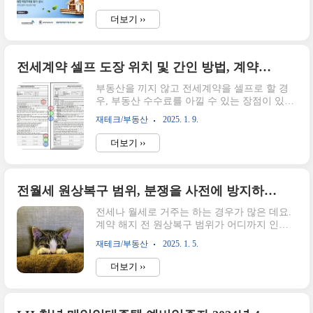
대해 관심이 있으시다면 미리 생각해봐야 하는
다. 25년 경제정책방향, 취득세 중과 제외 저가
시기입니다.오늘은 아파트 공시가격을 조회하
주택 기준 완화 발표지방 경기에 활기를 불어
더보기 ››
는 방법 3가지에 대해 알아보겠습니다. 공동주
주기 위한 정책으로 이 정책의 전제는 '지방..
택의 공시지가(=공시가격)란?먼저 공시지가와
공시가격은 같은 의미라고 생각하시면 됩니다.
공시가격은 국토교통부 장관이 산정, 공시한
전세계약 셀프 도장 위치 및 간인 방법, 계약서 양식 첨부
공동주택의 적정가격을 의미합니다.대통령령
부동산을 끼지 않고 전세계약을 셀프로 할 경
으로 정하는 바에 따라 국세청장이 국토교통부
우, 부동산 수수료를 아낄 수 있는 장점이 있
장관과 협의하여공동주택가격을 별도로 결정
다. 만약 전세금이 3억이라고 한다면 수수료가
합니다. 공시가격 조사, 산정은 한국감정원이
재테크/부동산
2025. 1. 9.
부가세 포함해서 99만 원으로 거의 백만 원이
진행국토교통부장관이 공동주택가격을 조사
다.셀프계약을 하면 치킨 30번을 먹을 수 있다.
및 산정을 하려고 할 때는 한국 감정원에 의뢰
더보기 ››
우체국 등기야 1통당 2,100원 정도이니 해볼만
합니다.이 가격은 중앙부동산 가격 공시위원회
하지 않은가?전세금에 따라 수수료는 달라지므
의 심의를 거쳐서 공시하게..
로 아래 링크로 미리 계산해보면 더 의욕이 생
길 것이다.중개수수료 계산해보기 오늘은 셀프
전월세 원상복구 범위, 분쟁을 사전에 방지하는 방법
계약 시 중요한 단계인 계약서류에 간인 방법
전세나 월세로 거주는 하는 경우가 많은 데요.
을 알려드리려고 한다. 계약서 준비하기셀프로
계약 해지 전 원상복구 범위가 어디까지 인지
재계약을 진행하는 방법과 서류 작성은 아래의
궁금한 경우가 많습니다.오늘은 원상복구범위
칼럼을 참고해 주시면 되겠다. 부동산 끼지 않
재테크/부동산
2025. 1. 5.
에 대해 알아보겠습니다. 민법에 제시된 원상
고 셀프로 전세 재계약 하는 방법얼마 전 세입
회복의무임대차계약이 종료되면 임차인은 선
자로부터 전세계약을 연장하고 싶다는 메시지
더보기 ››
량한 관리자의 주의를 다하여 임대차 목적물을
를 받았다. 일반적으로 3개월 정도에 ..
보존하고, 임대차 종료 시에 임대차 목적물을
원상에 회복하여 반환할 의무를 부담합니다.
(민법 제374조, 654조, 615조) 민법 제615조 다