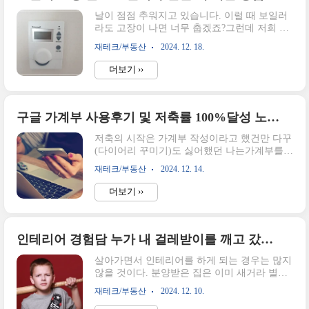
동산 사장님들도 살짝 얘기만 하면 알아서 잘
날이 점점 추워지고 있습니다. 이럴 때 보일러
맞춰 주시기도 한다.아래의 표에 오늘 본 것중
라도 고장이 나면 너무 춥겠죠?그런데 저희 집
에 고민되는 것만 골라서 정리해 보았다.단지
보일러 온도조절기가 아예 작동이 안 되는 증
ABBC매물 NO.1234연식2000200020001997방/
재테크/부동산
2024. 12. 18.
상이 나타났습니다.ㅜㅜ그래서 오늘은 보일러
화장실/구조/향2/1/복도/동향3/1/계단/동향3/1/
가 고장 났을 때 나타나는 증상에 따라 어떻게
복/동향3/1복/남서향매매가Ref.+5천만원+2천
더보기 ››
고쳤는지 말씀드리려고 합니다. 보일러 전원
만원+3천만원..
이 들어오지 않는다면? 만약 스위치가 정상으
로 작동하는데 집이 따뜻해지지 않는다면가장
먼저 보일러실 기기의 전원이 들어오는지를 먼
구글 가계부 사용후기 및 저축률 100%달성 노하우
저 확인해 주시고 난방 버튼이 눌려있는지 확
저축의 시작은 가계부 작성이라고 했건만 다꾸
인해 주세요. 전월세로 살고 있는 경우에는 보
(다이어리 꾸미기)도 싫어했던 나는가계부를
일러 장비가 달라져서 난방스위치의 위치를 잘
적는 게 적성에 맞지 않았다.그렇게 내 인생에
모를 수도 있습니다. 이렇게 간단하게 해결 가
재테크/부동산
2024. 12. 14.
가계부는 없다고 살아왔는데 자본주의에 눈을
능한 방법 먼저 체크해 주시면 되겠습니다.온
뜨면서 자산관리의 필요성을 느끼게 되었다.우
도조절기가 활성화가 되지 않는다면?첫째,
더보기 ››
리 집은 얼마를 벌고 얼마를 쓸까?맞벌이였던
ON/OFF 확인하기보일러 난방버튼은 잘 눌러
나는 월급을 받으면 ‘허브 통장’이라고 부르는
져 있는데..
곳에 돈을 모았다. 받은 월급에서 지출을 빼고
통장에 남은 금액이 그 달 우리가 모은 돈이 되
인테리어 경험담 누가 내 걸레받이를 깨고 갔을까?
는 것이다. 이렇게 주먹구구식의 예산을 운용
살아가면서 인테리어를 하게 되는 경우는 많지
했어도 별 일이 없었던 것은 소득 대신 지출이
않을 것이다. 분양받은 집은 이미 새거라 별로
더 낮았기 때문이었다. 하지만 이렇게 관리를
고칠게 많지 않으니, 대부분 기축으로 이사하
하니 고정적으로 들어오는 금액과 지출에 대해
재테크/부동산
2024. 12. 10.
는 경우에 수리를 진행하게 된다.나 또한 부동
알지 못했다. 그저 통장에 돈이 있으니 괜찮겠