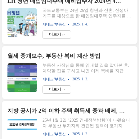
LH 청년 매입임대주택 예비입주자 2024년 4차 모집공고
만, 이에 해당하는 원상회복의무의 내용과 범
국토교통부는 24년 26일 청년과 신혼, 신생아
위는 임대차계약의 체결 경위와 내용, 임대 당
가구를 대상으로 한 매입임대주택 입주자를 모
시 목적물의 상태, 임차인의 수리하거나 변경
집한다고 밝혔습니다. 청년 매입임대주택은 무
한 내용 등을 고려하여 구체적, 개별적으로 정
재테크/부동산
2025. 1. 4.
주택자인 미혼 청년을 대상으로 공급되며시세
해야 한다는 판례가 있습니다.(대법원
의 40~50% 수준의 저렴한 임대료로 최대 10년
2019.8.30.선고 2017이다 268142 참고) 즉, 원상
더보기 ››
간 거주할 수 있습니다.거기다 입주 후 혼인할
복구의 범위는 상황에 따라 다르..
경우 5회가 추가 되어 최장 20년 살 수 있다고
합니다. LH에서 직접 매입한 주택을 전세물량
으로 공급하는 것은저렴한 주거비로 안정적으
월세 중개보수, 부동산 복비 계산 방법
로 살 수 있기 때문에 관심이 많으실 것으로 보
부동산 사장님을 통해 임대할 집을 알아본 후,
입니다. 오늘은 청년 매입임대주택과 모집공고
계약할 집을 구하고 나면 이제 복비를 지급해
를 확인 하는 방법에 대해 말씀드리겠습니
야 합니다.그런데 부동산 사장님이 달라고 하
다. LH 청년 매입 임대주택이란?24년 4차로 진
재테크/부동산
2025. 1. 3.
신 수수료가 맞는지 궁금한 경우가 많은데요.
행되는 모집공고는 25년 1월 초에 진행되어 서
오늘은 간단하게 월세 부동산 중개보수를 계산
류 심사를 거쳐 최종 3월 중 개별 안내로 완료
더보기 ››
할 수 있는 방법을 알려드리겠습니다.중개보수
됩니다. 아래의 LH 홈페이지 ..
요율표 확인하기부동산 중개보수 요율표에 의
해 수수료가 정해지는 데요. 여기서 상한 요율
은 최고로 많이 받을 수 있는 수수료 기준을 말
지방 공시가 2억 이하 주택 취득세 중과 배제, 25년 눈 여겨 볼 경제정책방향과 예상되는 효과
합니다.사실 상한 이지만 대부분 이에 맞춰서
25년 1월 2일 ‘2025 경제정책방향’이 나왔습니
받고 있죠.아래 표는 서울 기준 임대차 상한 요
다.부동산 투자자와 관련된 정책이 몇가지 눈
율표입니다.종류거래내용거래금액상한요율한
여겨볼 사항이 나왔는데요, 주로 세금완화 정
도액주택임대차 등5천만원 미만0.5%20만원5
재테크/부동산
2025. 1. 2.
책입니다.시행령 개정 사안의 경우, 이르면 내
천만원 이상 ~ 1억원 미만0.4%30만원1억원 이