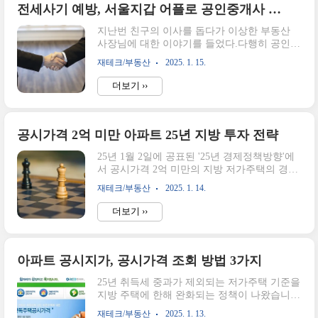
복리시설 등 주요 시설을 교체 및 보수하는 데
전세사기 예방, 서울지갑 어플로 공인중개사 자격증명 확인하기
필요한 돈을 충당하기 위해 한 달에 한 번씩 징
지난번 친구의 이사를 돕다가 이상한 부동산
수하는 특별관리비이다. 즉, 관리비 중 한 항목
사장님에 대한 이야기를 들었다.다행히 공인중
으로 부과가 된다.장기수선충당금의 징수 대상
개사 자격증은 보유하고 있었지만경력이 짧아
과 징수 요율은?아래에 해당하는 공동주택의
재테크/부동산
2025. 1. 15.
서 발생한 해프닝으로 끝났는데그 이유를 알기
경우에 장충금을 징수하는 대상이 된다.300세
까지 개업공인중개사 검색을 통해 검증을 해야
대 이상의 공동주택승강기가 설치된 공동주택
더보기 ››
했다.개업공인중개사 검색 사이트 내가 거래하
중앙집중식 난방방식 또는 지역난방 방식의 공
고 있는 부동산중개인이 적법한 자격증을 보유
동주..
하고 있는지간단하게 알아보는 어플이 생겼다
는 것을 알게 되었다.오늘은 서울지갑 어플을
공시가격 2억 미만 아파트 25년 지방 투자 전략
사용하여 공인중개사 자격증명을 확인하는 방
25년 1월 2일에 공표된 '25년 경제정책방향'에
법에 대해 알아보려고 한다. 모바일 공인중개
서 공시가격 2억 미만의 지방 저가주택의 경우
사 자격증명 서비스란?이름이 좀 길다. 좀 더
취득세 중과 완화 정책이 나왔습니다.기존 취
간단하게 줄인 이름은 없었을까? 하는 생각도
재테크/부동산
2025. 1. 14.
득세 중과배제 기준인 공시가격 1억 이하에
든다.이 서비스는 2024년 8월 19일 시작한 것으
서 2억 이하로 기준을 완화하겠다는 것이 주효
로 시행된 지 일 년도 되지 않아서사용해보지
더보기 ››
골자입니다.서울, 수도권을 보고 계시는 분들
않은 부동산 사장님도 있으실 것 같다는 생각
에게는 관심밖의 이야기가 될 수 있겠지만연간
이 든다.아..
모을 수 있는 투자금이 제한 적이며, 다주택인
경우에취득세 12%를 감수하면서 수익률을 나
아파트 공시지가, 공시가격 조회 방법 3가지
타낼만한 투자처를 찾기가 쉽지가 않았습니다.
25년 취득세 중과가 제외되는 저가주택 기준을
이번 정책이 시행되면 취할 전략을 미리알아보
지방 주택에 한해 완화되는 정책이 나왔습니
는 일환으로오늘은 공시가격 2억 이하 지방 저
다.아직 시행이 되지 않았지만아파트 투자에
가 주택에 대한 투자 전략을 생각해 보겠습니
재테크/부동산
2025. 1. 13.