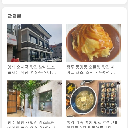
관련글
양재 순대국 맛집 남녀노소
광주 동명동 오믈렛 맛집 데
줄서는 식당, 청와옥 양재직
이트 코스, 조선대 목하식당
영점 후기
후기
청주 오창 패밀리 레스토랑
통영 가족 여행 맛집 추천, 배
데이트 코스 추천, 2산단 브리
말칼국수김밥 통영루지점