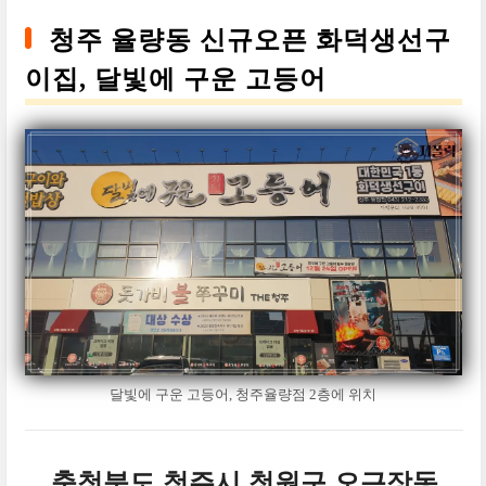
청주 율량동 신규오픈 화덕생선구
이집, 달빛에 구운 고등어
달빛에 구운 고등어, 청주율량점 2층에 위치