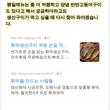
평일메뉴는 좀 더 저렴하고 양념 반반고등어구이
도 있다고 해서 궁금하더라고요
생선구이가 먹고 싶을 때 다시 찾아 와야겠습니
다.
http://m.coupang.com
광고
화덕생선구이 쿠팡 손질 걱정
없이 바로 요리
번거로운 손질 없는 화덕생선구이,
와우회원 무료배송으로 빠르고 편
리하게! 꽁꽁 얼어 신선하게 도착
하는 생선, 와우회원은 30일 내 무
료반품.
http://blog.naver.com/oyy0137
광고
화덕을 만드는 사람들
생선화덕 시공전문, 오랜시공 경험으로 맞춤형 화덕
제작, 철저한A/S 모든 화덕제작