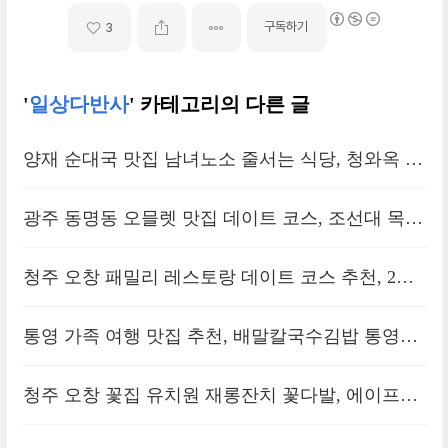
구독하기
3
'
일상다반사
' 카테고리의 다른 글
양재 순대국 맛집 남녀노소 줄서는 식당, 청와옥 양
재직영점 후기
광주 동명동 오믈렛 맛집 데이트 코스, 조선대 목하
식당 후기
청주 오창 패밀리 레스토랑 데이트 코스 추천, 2산
단 브리키 후기
통영 가족 여행 맛집 추천, 배말칼국수김밥 통영루
지점
청주 오창 꽃집 유치원 재롱잔치 꽃다발, 에이프릴
방문 후기