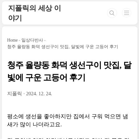
본문 바로가기
지폴릭의 세상 이
야기
Home
일상다반사
청주 율량동 화덕 생선구이 맛집, 달빛에 구운 고등어 후기
청주 율량동 화덕 생선구이 맛집, 달
빛에 구운 고등어 후기
지폴릭
2024. 12. 24.
평소에 생선을 좋아하지만 집에서 구워 먹으면 냄
새가 많이 나더라고요.