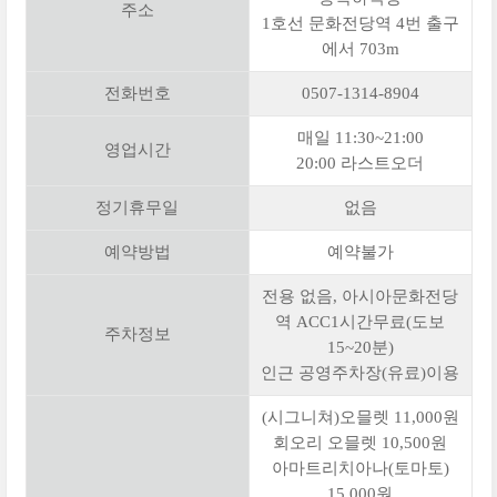
주소
1호선 문화전당역 4번 출구
에서 703m
전화번호
0507-1314-8904
매일 11:30~21:00
영업시간
20:00 라스트오더
정기휴무일
없음
예약방법
예약불가
전용 없음, 아시아문화전당
역 ACC1시간무료(도보
주차정보
15~20분)
인근 공영주차장(유료)이용
(시그니쳐)오믈렛 11,000원
회오리 오믈렛 10,500원
아마트리치아나(토마토)
15,000원