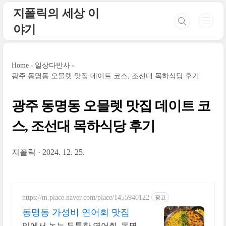
본문 바로가기
지폴릭의 세상 이
야기
Home
일상다반사
광주 동명동 오믈렛 맛집 데이트 코스, 조선대 목하식당 후기
광주 동명동 오믈렛 맛집 데이트 코
스, 조선대 목하식당 후기
지폴릭
2024. 12. 25.
https://m.place.naver.com/place/1455940122
광고
동명동 가성비 연어회 맛집
입에서 녹는 두툼한 연어회, 동명