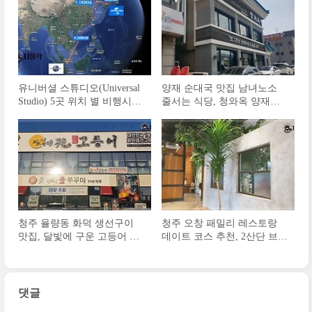
유니버셜 스튜디오(Universal
양재 순대국 맛집 남녀노소
Studio) 5곳 위치 별 비행시간
줄서는 식당, 청와옥 양재직
및 티켓 가격비교
영점 후기
청주 율량동 화덕 생선구이
청주 오창 패밀리 레스토랑
맛집, 달빛에 구운 고등어 후
데이트 코스 추천, 2산단 브리
기
키 후기
댓글