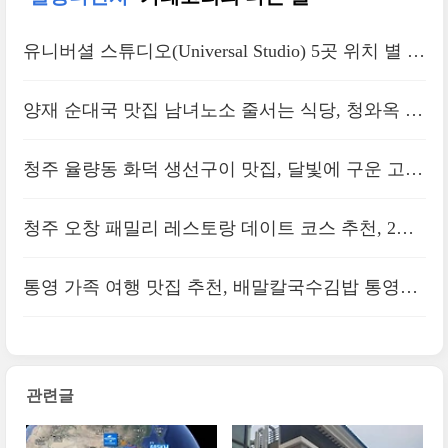
유니버셜 스튜디오(Universal Studio) 5곳 위치 별 비
행시간 및 티켓 가격비교
양재 순대국 맛집 남녀노소 줄서는 식당, 청와옥 양
재직영점 후기
청주 율량동 화덕 생선구이 맛집, 달빛에 구운 고등
어 후기
청주 오창 패밀리 레스토랑 데이트 코스 추천, 2산
단 브리키 후기
통영 가족 여행 맛집 추천, 배말칼국수김밥 통영루
지점
관련글