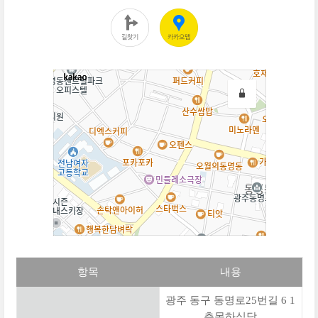
항목
내용
광주 동구 동명로25번길 6 1
층목하식당