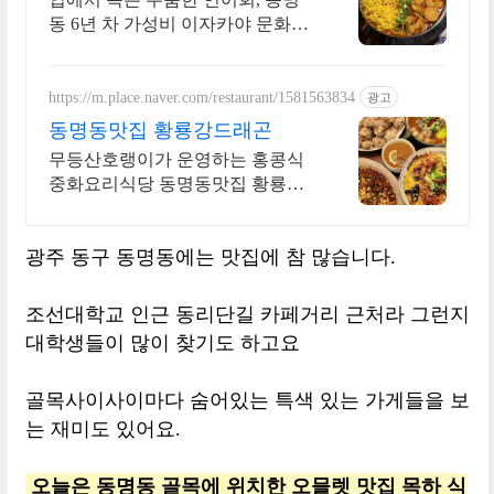
동 6년 차 가성비 이자카야 문화없
는도시에서
https://m.place.naver.com/restaurant/1581563834
광고
동명동맛집 황룡강드래곤
무등산호랭이가 운영하는 홍콩식
중화요리식당 동명동맛집 황룡강
드래곤
광주 동구 동명동에는 맛집에 참 많습니다.
조선대학교 인근 동리단길 카페거리 근처라 그런지
대학생들이 많이 찾기도 하고요
골목사이사이마다 숨어있는 특색 있는 가게들을 보
는 재미도 있어요.
오늘은 동명동 골목에 위치한 오믈렛 맛집 목하 식