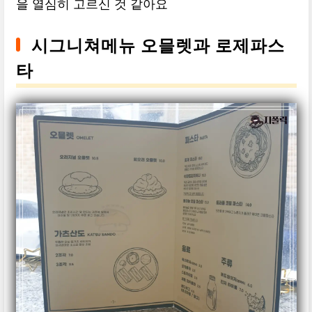
을 열심히 고르신 것 같아요
시그니쳐메뉴 오믈렛과 로제파스
타