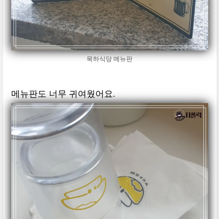
목하식당 메뉴판
메뉴판도 너무 귀여웠어요.