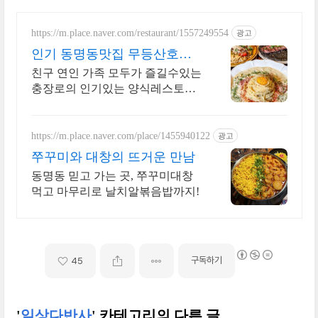
https://m.place.naver.com/restaurant/1557249554
광고
인기 동명동맛집 무등산호랭
이
친구 연인 가족 모두가 즐길수있는
충장로의 인기있는 양식레스토랑
동명동맛집
https://m.place.naver.com/place/1455940122
광고
쭈꾸미와 대창의 뜨거운 만남
동명동 믿고 가는 곳, 쭈꾸미대창
먹고 마무리로 날치알볶음밥까지!
구독하기
45
'
일상다반사
' 카테고리의 다른 글