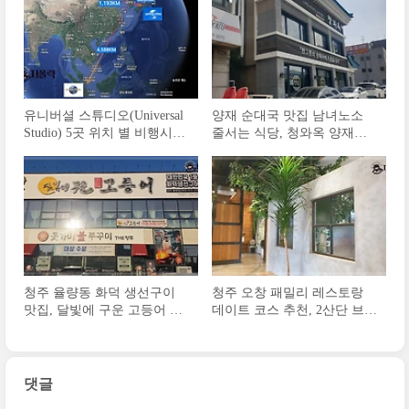
유니버셜 스튜디오(Universal
양재 순대국 맛집 남녀노소
Studio) 5곳 위치 별 비행시간
줄서는 식당, 청와옥 양재직
및 티켓 가격비교
영점 후기
청주 율량동 화덕 생선구이
청주 오창 패밀리 레스토랑
맛집, 달빛에 구운 고등어 후
데이트 코스 추천, 2산단 브리
기
키 후기
댓글