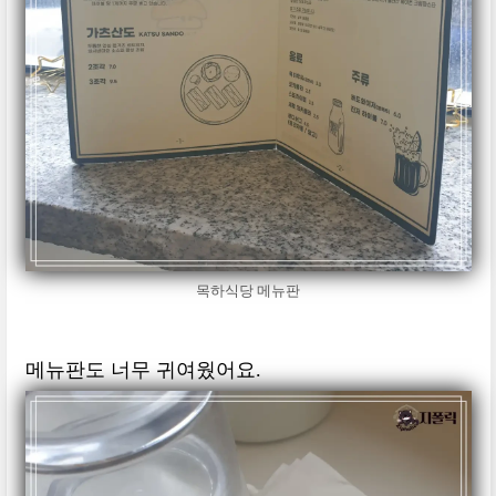
목하식당 메뉴판
메뉴판도 너무 귀여웠어요.