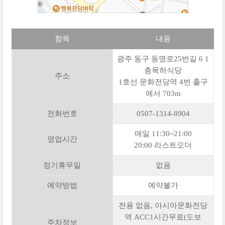
항목
내용
광주 동구 동명로25번길 6 1
층목하식당
주소
1호선 문화전당역 4번 출구
에서 703m
전화번호
0507-1314-8904
매일 11:30~21:00
영업시간
20:00 라스트오더
정기휴무일
없음
예약방법
예약불가
전용 없음, 아시아문화전당
역 ACC1시간무료(도보
주차정보