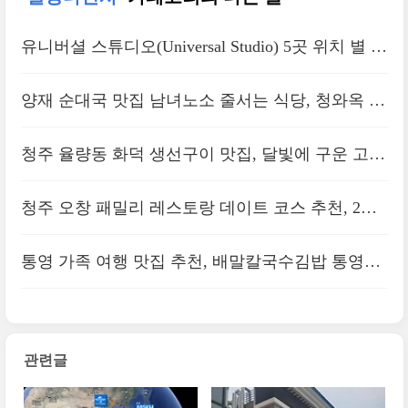
유니버셜 스튜디오(Universal Studio) 5곳 위치 별 비
행시간 및 티켓 가격비교
양재 순대국 맛집 남녀노소 줄서는 식당, 청와옥 양
재직영점 후기
청주 율량동 화덕 생선구이 맛집, 달빛에 구운 고등
어 후기
청주 오창 패밀리 레스토랑 데이트 코스 추천, 2산
단 브리키 후기
통영 가족 여행 맛집 추천, 배말칼국수김밥 통영루
지점
관련글