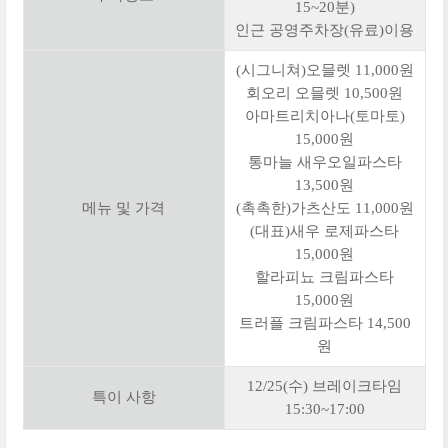
15~20분)
인근 공영주차장(유료)이용
(시그니쳐)오믈렛 11,000원
회오리 오믈렛 10,500원
아마트리치아나(토마토)
15,000원
통마늘 새우오일파스타
13,500원
메뉴 및 가격
(촉촉한)가츠산도 11,000원
(대표)새우 로제파스타
15,000원
할라피뇨 크림파스타
15,000원
트러플 크림파스타 14,500
원
12/25(수) 브레이크타임
특이 사항
15:30~17:00